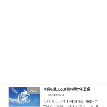
年のせい？それとも仕事のストレスのせ
い？ 多くの人がコロナ禍 […]
続きを読む
睡眠負債は、自律神経を整えてリセ
ブログ
ット✨
2023年7月4日
こんにちは 自律神経・睡眠ケアサロン
totoNOU（トトノウ）です。 慢性的に睡眠
時間が短い人は、「睡眠負債」が溜まって
いる状態だそうです。日本人の平均睡眠時
間は7.3時間と世界の中でも非常に短いで
す。世界の主要30か […]
続きを読む
体調を整える腸脳相関の不思議
ブログ
2023年6月2日
こんにちは。六本木の自律神経・睡眠ケア
サロン「totoNOU（トトノウ）」です。 腸