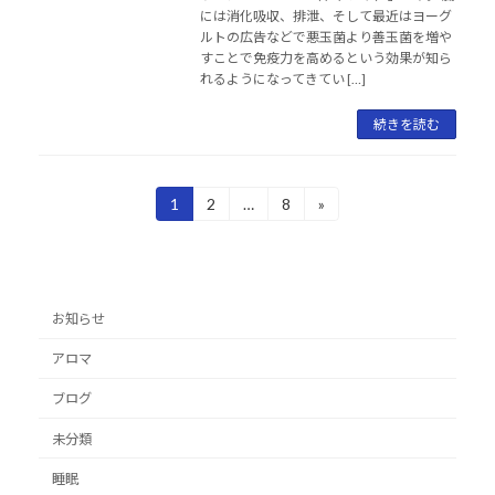
には消化吸収、排泄、そして最近はヨーグ
ルトの広告などで悪玉菌より善玉菌を増や
すことで免疫力を高めるという効果が知ら
れるようになってきてい […]
続きを読む
投
1
2
…
8
»
固
固
固
定
定
定
稿
ペ
ペ
ペ
ー
ー
ー
の
ジ
ジ
ジ
ペ
お知らせ
ー
アロマ
ジ
ブログ
送
未分類
り
睡眠