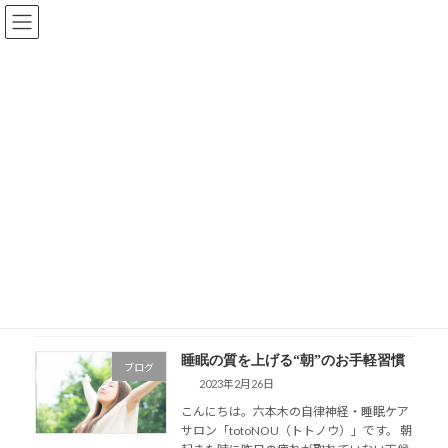
コ
ナ
ン
ビ
テ
ゲ
ン
ー
ツ
シ
【脳幹セラピストの人生が整う
へ
ョ
ス
ン
ブログ】
キ
に
ッ
移
プ
動
HOME
【脳幹セラピストの人生が整うブログ】
朝の習慣
朝の習慣
睡眠の質を上げる“朝”のお手軽習慣
ブログ
2023年2月26日
こんにちは。六本木の自律神経・睡眠ケア
サロン「totoNOU（トトノウ）」です。 朝