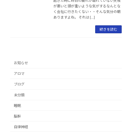
起きた時に昨日の疲れが取れていない天候
が悪いと頭が重いような気がするなんとな
く会社に行きたくない・・そんな気分の朝
ありますよね。 それは […]
続きを読む
お知らせ
アロマ
ブログ
未分類
睡眠
脳幹
自律神経