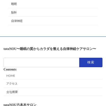
睡眠
脳幹
自律神経
totoNOU〜睡眠の質からカラダを整える自律神経ケアサロン〜
検
索:
Contents
HOME
アクセス
会社概要
totoNOU六本木サロン