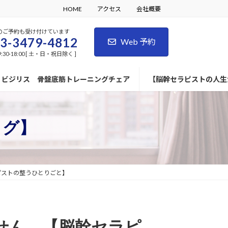
HOME
アクセス
会社概要
のご予約も受け付けています
3-3479-4812
Web 予約
:30-18:00 [ 土・日・祝日除く ]
ビジリス 骨盤底筋トレーニングチェア
【脳幹セラピストの人生
ログ】
ピストの整うひとりごと】
せん 【脳幹セラピ