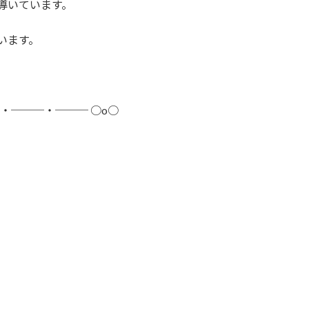
導いています。
います。
─・───・─── ○o○