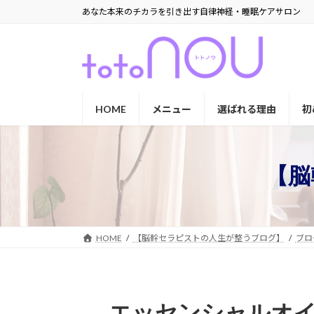
コ
ナ
あなた本来のチカラを引き出す自律神経・睡眠ケアサロン
ン
ビ
テ
ゲ
ン
ー
ツ
シ
へ
ョ
ス
ン
HOME
メニュー
選ばれる理由
初
キ
に
ッ
移
プ
動
【脳
HOME
【脳幹セラピストの人生が整うブログ】
ブロ
エッセンシャルオ