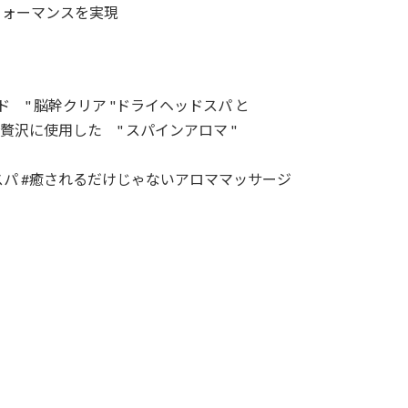
フォーマンスを実現
" 脳幹クリア "ドライヘッドスパ と
贅沢に使用した " スパインアロマ "
パ #癒されるだけじゃないアロママッサージ