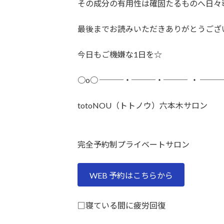
その成分の有用性は確固たるものへ日々
最後までお読みいただきありがとうござ
今日もご機嫌な1日を☆
○o○ ───・───・─── ・ ──
totoNOU（トトノウ）六本木サロン
完全予約制プライベートサロン
WEB 予約はこちらから
□寝ている間に疲労回復