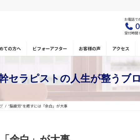
お電話で
0
受付時間 9
めての方へ
ビフォーアフター
お客様の声
アクセス
幹セラピストの人生が整うブ
グ
“脳疲労”を癒すには「余白」が大事
は「余白」が大事