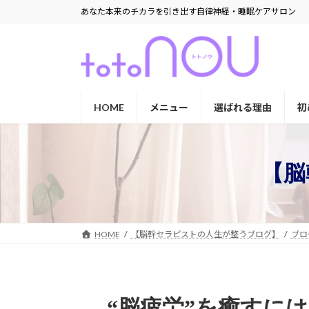
コ
ナ
あなた本来のチカラを引き出す自律神経・睡眠ケアサロン
ン
ビ
テ
ゲ
ン
ー
ツ
シ
へ
ョ
ス
ン
HOME
メニュー
選ばれる理由
初
キ
に
ッ
移
プ
動
【脳
HOME
【脳幹セラピストの人生が整うブログ】
ブロ
“脳疲労”を癒すに