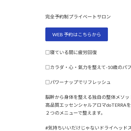
完全予約制プライベートサロン
WEB 予約はこちらから
□寝ている間に疲労回復
□カラダ・心・氣力を整えて-10歳のパ
□パワーナップでリフレッシュ
脳幹から身体を整える独自の整体メソッド 
高品質エッセンシャルアロマdoTERRAを
２つのメニューで整えます。
#気持ちいいだけじゃないドライヘッドス