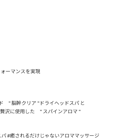
フォーマンスを実現
" 脳幹クリア "ドライヘッドスパ と
贅沢に使用した " スパインアロマ "
パ #癒されるだけじゃないアロママッサージ