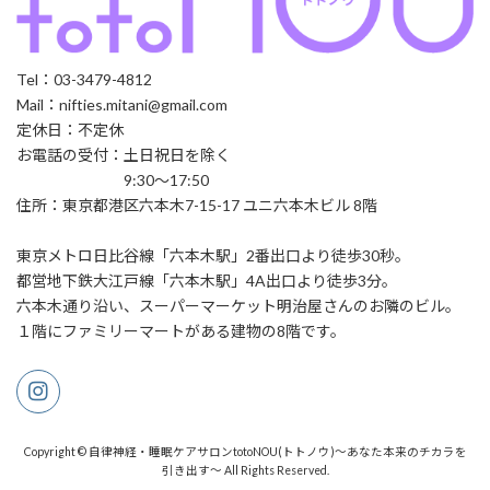
Tel：03-3479-4812
Mail：nifties.mitani@gmail.com
定休日：不定休
お電話の受付：土日祝日を除く
9:30～17:50
住所：東京都港区六本木7-15-17 ユニ六本木ビル 8階
東京メトロ日比谷線「六本木駅」2番出口より徒歩30秒。
都営地下鉄大江戸線「六本木駅」4A出口より徒歩3分。
六本木通り沿い、スーパーマーケット明治屋さんのお隣のビル。
１階にファミリーマートがある建物の8階です。
Copyright © 自律神経・睡眠ケアサロンtotoNOU(トトノウ)〜あなた本来のチカラを
引き出す〜 All Rights Reserved.