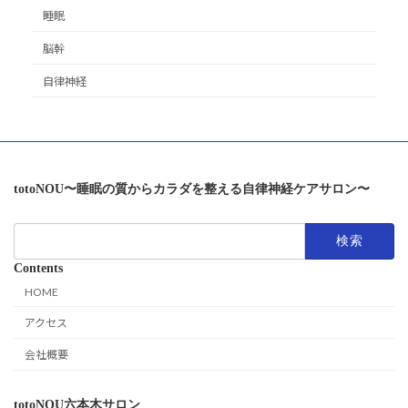
睡眠
脳幹
自律神経
totoNOU〜睡眠の質からカラダを整える自律神経ケアサロン〜
検
索:
Contents
HOME
アクセス
会社概要
totoNOU六本木サロン