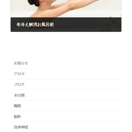
冬冷え解消お風呂術
2023年1月12日
お知らせ
アロマ
ブログ
未分類
睡眠
脳幹
自律神経